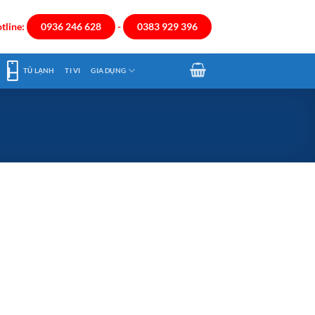
tline:
0936 246 628
-
0383 929 396
TỦ LẠNH
TI VI
GIA DỤNG