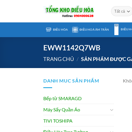
Chuyển
đến
nội
dung
ĐIỀU H
ĐIỀU HÒA
ĐIỀU HOÀ ÂM TRẦN
EWW1142Q7WB
TRANG CHỦ
/
SẢN PHẨM ĐƯỢC G
DANH MUC SẢN PHẨM
Khôn
Bếp từ SMARAGD
Máy Sấy Quần Áo
TIVI TOSHIPA
Điều Hòa Treo Tường