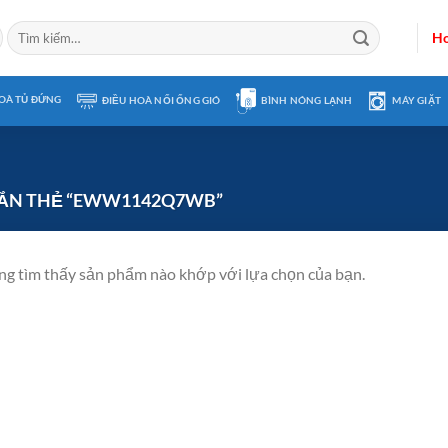
Tìm
Ho
kiếm:
OÀ TỦ ĐỨNG
ĐIỀU HOÀ NỐI ỐNG GIÓ
BÌNH NÓNG LẠNH
MÁY GIẶT
ẮN THẺ “EWW1142Q7WB”
g tìm thấy sản phẩm nào khớp với lựa chọn của bạn.