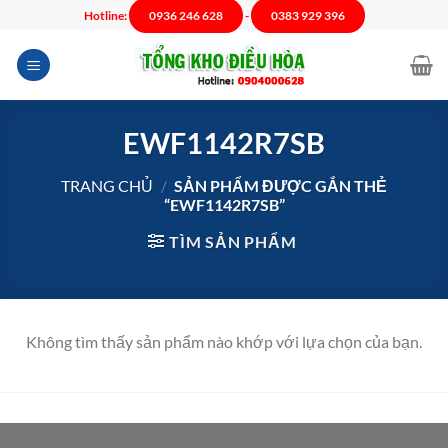
Chuyển
Hotline:
0936 246 628
-
0383 929 396
đến
nội
dung
EWF1142R7SB
TRANG CHỦ
/
SẢN PHẨM ĐƯỢC GẮN THẺ
“EWF1142R7SB”
TÌM SẢN PHẨM
Không tìm thấy sản phẩm nào khớp với lựa chọn của bạn.