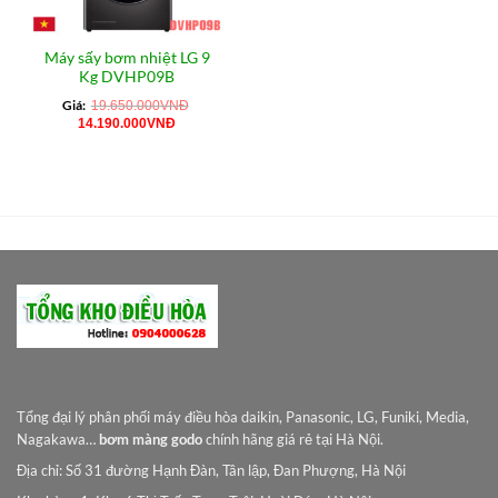
Máy sấy bơm nhiệt LG 9
Kg DVHP09B
Giá:
19.650.000
VNĐ
Giá
Giá
14.190.000
VNĐ
gốc
hiện
là:
tại
19.650.000VNĐ.
là:
14.190.000VNĐ.
Tổng đại lý phân phối máy điều hòa daikin, Panasonic, LG, Funiki, Media,
Nagakawa…
bơm màng godo
chính hãng giá rẻ tại Hà Nội.
Địa chỉ: Số 31 đường Hạnh Đàn, Tân lập, Đan Phượng, Hà Nội