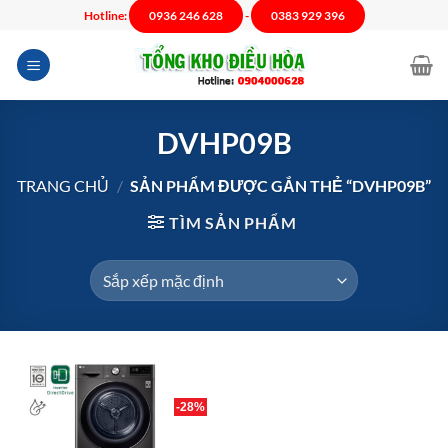
Chuyển
Hotline:
0936 246 628
-
0383 929 396
đến
nội
dung
DVHP09B
TRANG CHỦ
/
SẢN PHẨM ĐƯỢC GẮN THẺ “DVHP09B”
TÌM SẢN PHẨM
-28%