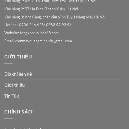
Kho hàng 1: Khu 6 Thị Trấn Trạm Trôi, Hoài Đức, Hà Nội
Kho hàng 2: 57 Hạ Đình, Thanh Xuân, Hà Nội
Kho hàng 3: Kho Cảng, chân cầu Vĩnh Tuy, Hoàng Mai, Hà Nội
Hotline : 0936 246 628/ 0383 92 93 96
Website: tongkhodieuhoa68.com
Email:
dienmayquangminh68@gmail.com
GIỚI THIỆU
Địa chỉ liên hệ
Giới thiệu
Tin Tức
CHÍNH SÁCH