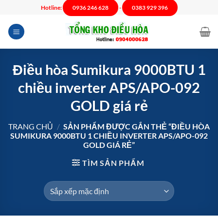
Chuyển
Hotline:
0936 246 628
-
0383 929 396
đến
nội
dung
Điều hòa Sumikura 9000BTU 1
chiều inverter APS/APO-092
GOLD giá rẻ
TRANG CHỦ
/
SẢN PHẨM ĐƯỢC GẮN THẺ “ĐIỀU HÒA
SUMIKURA 9000BTU 1 CHIỀU INVERTER APS/APO-092
GOLD GIÁ RẺ”
TÌM SẢN PHẨM