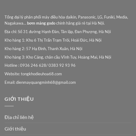
Tổng đại lý phân phối máy điều hòa daikin, Panasonic, LG, Funiki, Media,
Nagakawa…
bơm màng godo
chính hãng giá rẻ tại Hà Nội.
Địa chỉ: Số 31 đường Hạnh Đàn, Tân lập, Đan Phượng, Hà Nội
Kho hàng 1: Khu 6 Thị Trấn Trạm Trôi, Hoài Đức, Hà Nội
Kho hàng 2: 57 Hạ Đình, Thanh Xuân, Hà Nội
Kho hàng 3: Kho Cảng, chân cầu Vĩnh Tuy, Hoàng Mai, Hà Nội
Hotline : 0936 246 628/ 0383 92 93 96
Website: tongkhodieuhoa68.com
Email:
dienmayquangminh68@gmail.com
GIỚI THIỆU
Địa chỉ liên hệ
Giới thiệu