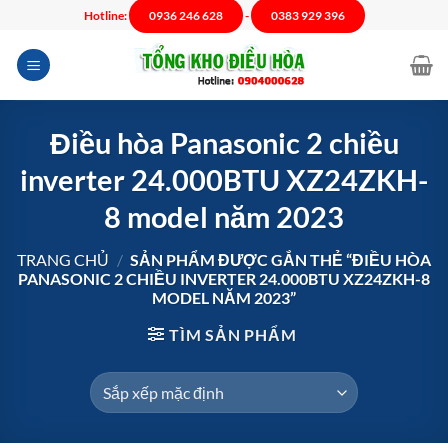
Chuyển
Hotline:
0936 246 628
-
0383 929 396
đến
nội
dung
Điều hòa Panasonic 2 chiều
inverter 24.000BTU XZ24ZKH-
8 model năm 2023
TRANG CHỦ
/
SẢN PHẨM ĐƯỢC GẮN THẺ “ĐIỀU HÒA
PANASONIC 2 CHIỀU INVERTER 24.000BTU XZ24ZKH-8
MODEL NĂM 2023”
TÌM SẢN PHẨM