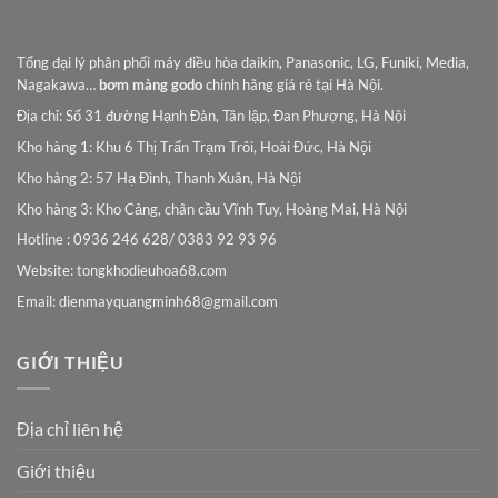
Tổng đại lý phân phối máy điều hòa daikin, Panasonic, LG, Funiki, Media,
Nagakawa…
bơm màng godo
chính hãng giá rẻ tại Hà Nội.
Địa chỉ: Số 31 đường Hạnh Đàn, Tân lập, Đan Phượng, Hà Nội
Kho hàng 1: Khu 6 Thị Trấn Trạm Trôi, Hoài Đức, Hà Nội
Kho hàng 2: 57 Hạ Đình, Thanh Xuân, Hà Nội
Kho hàng 3: Kho Cảng, chân cầu Vĩnh Tuy, Hoàng Mai, Hà Nội
Hotline : 0936 246 628/ 0383 92 93 96
Website: tongkhodieuhoa68.com
Email:
dienmayquangminh68@gmail.com
GIỚI THIỆU
Địa chỉ liên hệ
Giới thiệu