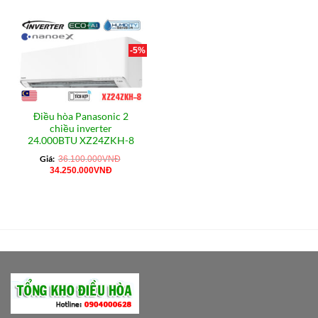
-5%
Điều hòa Panasonic 2
chiều inverter
24.000BTU XZ24ZKH-8
Giá:
36.100.000
VNĐ
Giá
Giá
34.250.000
VNĐ
gốc
hiện
là:
tại
36.100.000VNĐ.
là:
34.250.000VNĐ.