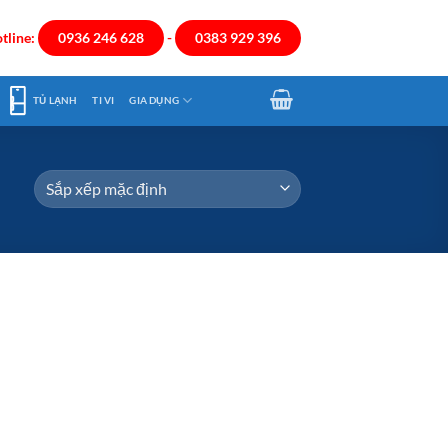
tline:
0936 246 628
-
0383 929 396
TỦ LẠNH
TI VI
GIA DỤNG