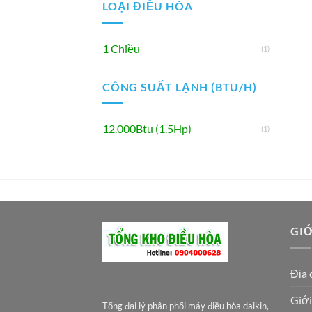
LOẠI ĐIỀU HÒA
1 Chiều
(1)
CÔNG SUẤT LẠNH (BTU/H)
12.000Btu (1.5Hp)
(1)
GIỚ
Địa 
Giới
Tổng đại lý phân phối máy điều hòa daikin,