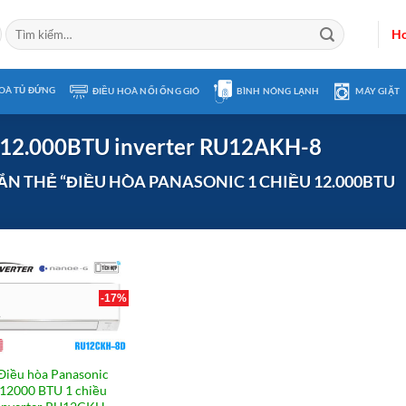
Tìm
Ho
kiếm:
OÀ TỦ ĐỨNG
ĐIỀU HOÀ NỐI ỐNG GIÓ
BÌNH NÓNG LẠNH
MÁY GIẶT
u 12.000BTU inverter RU12AKH-8
N THẺ “ĐIỀU HÒA PANASONIC 1 CHIỀU 12.000BTU
-17%
Điều hòa Panasonic
12000 BTU 1 chiều