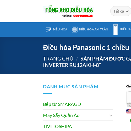
Chuyển
đến
nội
dung
ĐIỀU H
ĐIỀU HÒA
ĐIỀU HOÀ ÂM TRẦN
Điều hòa Panasonic 1 chiề
TRANG CHỦ
/
SẢN PHẨM ĐƯỢC GẮ
INVERTER RU12AKH-8”
DANH MUC SẢN PHẨM
Bếp từ SMARAGD
Máy Sấy Quần Áo
TIVI TOSHIPA