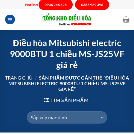
Chuyển
Hotline:
0936 246 628
-
0383 929 396
đến
nội
dung
Điều hòa Mitsubishi electric
9000BTU 1 chiều MS-JS25VF
giá rẻ
TRANG CHỦ
/
SẢN PHẨM ĐƯỢC GẮN THẺ “ĐIỀU HÒA
MITSUBISHI ELECTRIC 9000BTU 1 CHIỀU MS-JS25VF
GIÁ RẺ”
TÌM SẢN PHẨM