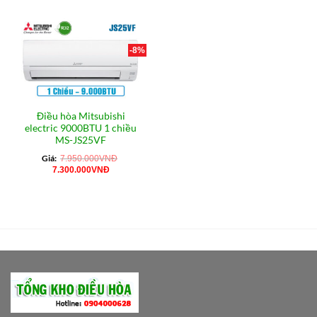
-8%
Điều hòa Mitsubishi
electric 9000BTU 1 chiều
MS-JS25VF
Giá:
7.950.000
VNĐ
Giá
Giá
7.300.000
VNĐ
gốc
hiện
là:
tại
7.950.000VNĐ.
là:
7.300.000VNĐ.