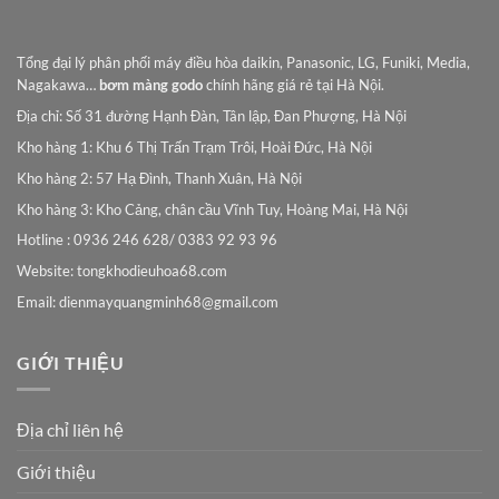
Tổng đại lý phân phối máy điều hòa daikin, Panasonic, LG, Funiki, Media,
Nagakawa…
bơm màng godo
chính hãng giá rẻ tại Hà Nội.
Địa chỉ: Số 31 đường Hạnh Đàn, Tân lập, Đan Phượng, Hà Nội
Kho hàng 1: Khu 6 Thị Trấn Trạm Trôi, Hoài Đức, Hà Nội
Kho hàng 2: 57 Hạ Đình, Thanh Xuân, Hà Nội
Kho hàng 3: Kho Cảng, chân cầu Vĩnh Tuy, Hoàng Mai, Hà Nội
Hotline : 0936 246 628/ 0383 92 93 96
Website: tongkhodieuhoa68.com
Email:
dienmayquangminh68@gmail.com
GIỚI THIỆU
Địa chỉ liên hệ
Giới thiệu