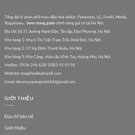
Tổng đại lý phân phối máy điều hòa daikin, Panasonic, LG, Funiki, Media,
Nagakawa…
bơm màng godo
chính hãng giá rẻ tại Hà Nội.
Địa chỉ: Số 31 đường Hạnh Đàn, Tân lập, Đan Phượng, Hà Nội
Kho hàng 1: Khu 6 Thị Trấn Trạm Trôi, Hoài Đức, Hà Nội
Kho hàng 2: 57 Hạ Đình, Thanh Xuân, Hà Nội
Kho hàng 3: Kho Cảng, chân cầu Vĩnh Tuy, Hoàng Mai, Hà Nội
Hotline : 0936 246 628/ 0383 92 93 96
Website: tongkhodieuhoa68.com
Email:
dienmayquangminh68@gmail.com
GIỚI THIỆU
Địa chỉ liên hệ
Giới thiệu