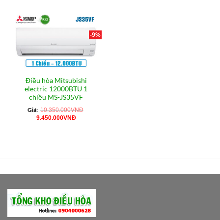
-9%
Điều hòa Mitsubishi
electric 12000BTU 1
chiều MS-JS35VF
Giá:
10.350.000
VNĐ
Giá
Giá
9.450.000
VNĐ
gốc
hiện
là:
tại
10.350.000VNĐ.
là:
9.450.000VNĐ.