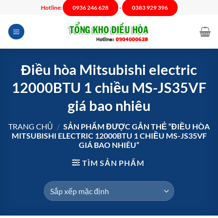
Chuyển
Hotline:
0936 246 628
-
0383 929 396
đến
nội
dung
Điều hòa Mitsubishi electric
12000BTU 1 chiều MS-JS35VF
giá bao nhiêu
TRANG CHỦ
/
SẢN PHẨM ĐƯỢC GẮN THẺ “ĐIỀU HÒA
MITSUBISHI ELECTRIC 12000BTU 1 CHIỀU MS-JS35VF
GIÁ BAO NHIÊU”
TÌM SẢN PHẨM