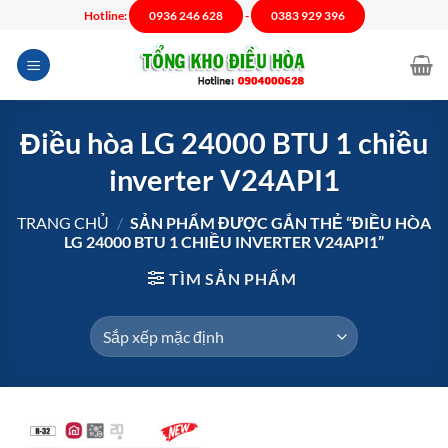
Chuyển
Hotline:
0936 246 628
-
0383 929 396
đến
nội
dung
Điều hòa LG 24000 BTU 1 chiều
inverter V24API1
TRANG CHỦ
/
SẢN PHẨM ĐƯỢC GẮN THẺ “ĐIỀU HÒA
LG 24000 BTU 1 CHIỀU INVERTER V24API1”
TÌM SẢN PHẨM