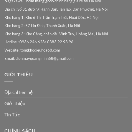
Nagakawa…
bơm màng godo
chính hãng giá rẻ tại Hà Nội.
Địa chỉ: Số 31 đường Hạnh Đàn, Tân lập, Đan Phượng, Hà Nội
Kho hàng 1: Khu 6 Thị Trấn Trạm Trôi, Hoài Đức, Hà Nội
Kho hàng 2: 57 Hạ Đình, Thanh Xuân, Hà Nội
Kho hàng 3: Kho Cảng, chân cầu Vĩnh Tuy, Hoàng Mai, Hà Nội
Hotline : 0936 246 628/ 0383 92 93 96
Website: tongkhodieuhoa68.com
Email:
dienmayquangminh68@gmail.com
GIỚI THIỆU
Địa chỉ liên hệ
Giới thiệu
Tin Tức
CHÍNH SÁCH