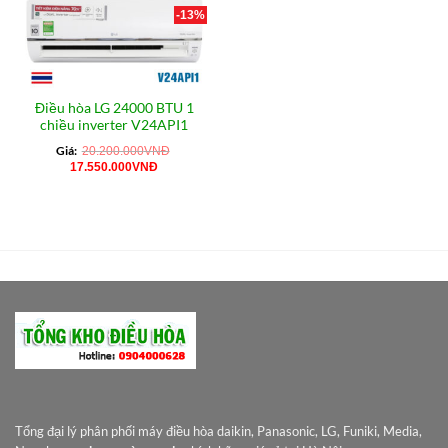
-13%
Điều hòa LG 24000 BTU 1
chiều inverter V24API1
Giá:
20.200.000
VNĐ
Giá
Giá
17.550.000
VNĐ
gốc
hiện
là:
tại
20.200.000VNĐ.
là:
17.550.000VNĐ.
Tổng đại lý phân phối máy điều hòa daikin, Panasonic, LG, Funiki, Media,