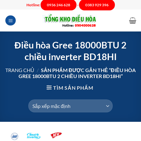
Chuyển
Hotline:
0936 246 628
-
0383 929 396
đến
nội
dung
Điều hòa Gree 18000BTU 2
chiều inverter BD18HI
TRANG CHỦ
/
SẢN PHẨM ĐƯỢC GẮN THẺ “ĐIỀU HÒA
GREE 18000BTU 2 CHIỀU INVERTER BD18HI”
TÌM SẢN PHẨM