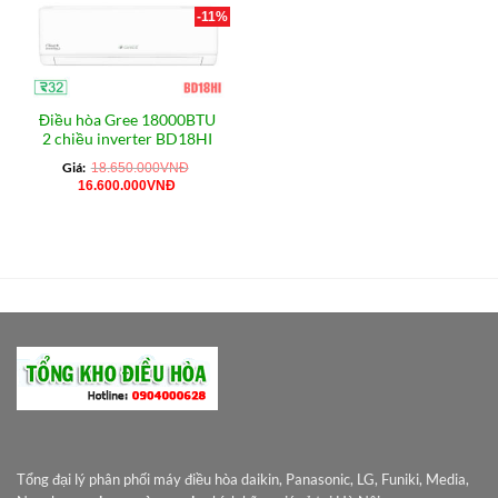
-11%
Điều hòa Gree 18000BTU
2 chiều inverter BD18HI
Giá:
18.650.000
VNĐ
Giá
Giá
16.600.000
VNĐ
gốc
hiện
là:
tại
18.650.000VNĐ.
là:
16.600.000VNĐ.
Tổng đại lý phân phối máy điều hòa daikin, Panasonic, LG, Funiki, Media,