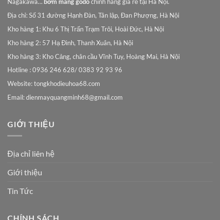
Nagakawa…
bơm màng godo
chính hãng giá rẻ tại Hà Nội.
Địa chỉ: Số 31 đường Hạnh Đàn, Tân lập, Đan Phượng, Hà Nội
Kho hàng 1: Khu 6 Thị Trấn Trạm Trôi, Hoài Đức, Hà Nội
Kho hàng 2: 57 Hạ Đình, Thanh Xuân, Hà Nội
Kho hàng 3: Kho Cảng, chân cầu Vĩnh Tuy, Hoàng Mai, Hà Nội
Hotline : 0936 246 628/ 0383 92 93 96
Website: tongkhodieuhoa68.com
Email:
dienmayquangminh68@gmail.com
GIỚI THIỆU
Địa chỉ liên hệ
Giới thiệu
Tin Tức
CHÍNH SÁCH