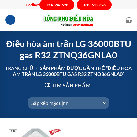
Chuyển
Hotline:
0936 246 628
-
0383 929 396
đến
nội
dung
Điều hòa âm trần LG 36000BTU
gas R32 ZTNQ36GNLA0
TRANG CHỦ
/
SẢN PHẨM ĐƯỢC GẮN THẺ “ĐIỀU HÒA
ÂM TRẦN LG 36000BTU GAS R32 ZTNQ36GNLA0”
TÌM SẢN PHẨM