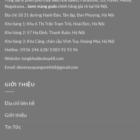
Tổng đại lý phân phối máy điều hòa daikin, Panasonic, LG, Funiki, Media,
Nagakawa…
bơm màng godo
chính hãng giá rẻ tại Hà Nội.
Địa chỉ: Số 31 đường Hạnh Đàn, Tân lập, Đan Phượng, Hà Nội
Kho hàng 1: Khu 6 Thị Trấn Trạm Trôi, Hoài Đức, Hà Nội
Kho hàng 2: 57 Hạ Đình, Thanh Xuân, Hà Nội
Kho hàng 3: Kho Cảng, chân cầu Vĩnh Tuy, Hoàng Mai, Hà Nội
Hotline : 0936 246 628/ 0383 92 93 96
Website: tongkhodieuhoa68.com
Email:
dienmayquangminh68@gmail.com
GIỚI THIỆU
Địa chỉ liên hệ
Giới thiệu
Tin Tức