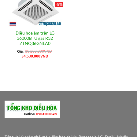
-5%
Điều hòa âm trần LG
36000BTU gas R32
ZTNQ36GNLA0
Giá:
36.200.000
VNĐ
Giá
Giá
34.530.000
VNĐ
gốc
hiện
là:
tại
36.200.000VNĐ.
là:
34.530.000VNĐ.