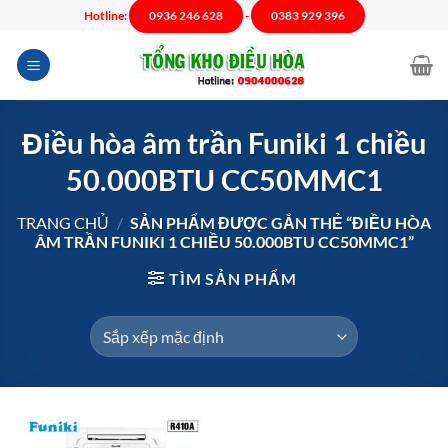
Chuyển
Hotline:
0936 246 628
-
0383 929 396
đến
nội
dung
Điều hòa âm trần Funiki 1 chiều
50.000BTU CC50MMC1
TRANG CHỦ
/
SẢN PHẨM ĐƯỢC GẮN THẺ “ĐIỀU HÒA
ÂM TRẦN FUNIKI 1 CHIỀU 50.000BTU CC50MMC1”
TÌM SẢN PHẨM