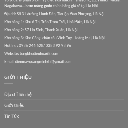
Tổng đại lý phân phối máy điều hòa daikin, Panasonic, LG, Funiki, Media,
Nagakawa…
bơm màng godo
chính hãng giá rẻ tại Hà Nội.
Địa chỉ: Số 31 đường Hạnh Đàn, Tân lập, Đan Phượng, Hà Nội
Kho hàng 1: Khu 6 Thị Trấn Trạm Trôi, Hoài Đức, Hà Nội
Kho hàng 2: 57 Hạ Đình, Thanh Xuân, Hà Nội
Kho hàng 3: Kho Cảng, chân cầu Vĩnh Tuy, Hoàng Mai, Hà Nội
Hotline : 0936 246 628/ 0383 92 93 96
Website: tongkhodieuhoa68.com
Email:
dienmayquangminh68@gmail.com
GIỚI THIỆU
Địa chỉ liên hệ
Giới thiệu
Tin Tức