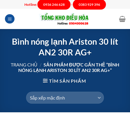
Chuyển
Hotline:
0936 246 628
-
0383 929 396
đến
nội
dung
Bình nóng lạnh Ariston 30 lít
AN2 30R AG+
TRANG CHỦ
/
SẢN PHẨM ĐƯỢC GẮN THẺ “BÌNH
NÓNG LẠNH ARISTON 30 LÍT AN2 30R AG+”
TÌM SẢN PHẨM