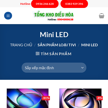
Chuyển
Hotline:
0936 246 628
-
0383 929 396
đến
nội
dung
Mini LED
TRANG CHỦ
/
SẢN PHẨM LOẠI TIVI
/
MINI LED
TÌM SẢN PHẨM
-91%
-9%