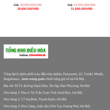
Giá:
Giá:
48.890.000
VNĐ
62.950.000
VNĐ
Giá
Giá
Giá
Giá
38.890.000
VNĐ
51.890.000
VNĐ
gốc
hiện
gốc
hiện
là:
tại
là:
tại
48.890.000VNĐ.
là:
62.950.000VNĐ.
là:
38.890.000VNĐ.
51.890.000
Tổng đại lý phân phối máy điều hòa daikin, Panasonic, LG, Funiki, Media,
Nagakawa…
bơm màng godo
chính hãng giá rẻ tại Hà Nội.
Địa chỉ: Số 31 đường Hạnh Đàn, Tân lập, Đan Phượng, Hà Nội
Kho hàng 1: Khu 6 Thị Trấn Trạm Trôi, Hoài Đức, Hà Nội
Kho hàng 2: 57 Hạ Đình, Thanh Xuân, Hà Nội
Kho hàng 3: Kho Cảng, chân cầu Vĩnh Tuy, Hoàng Mai, Hà Nội