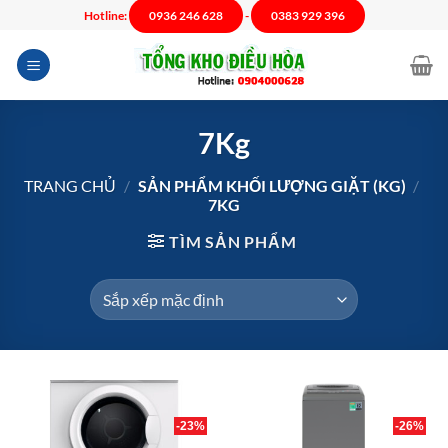
Chuyển
Hotline:
0936 246 628
-
0383 929 396
đến
nội
dung
7Kg
TRANG CHỦ
/
SẢN PHẨM KHỐI LƯỢNG GIẶT (KG)
/
7KG
TÌM SẢN PHẨM
-23%
-26%