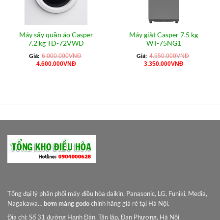
Máy sấy quần áo Casper
Máy giặt Casper 7.5 kg
7.2 kg TD-72VWD
WT-75NG1
Giá:
Giá:
6.000.000
VNĐ
4.550.000
VNĐ
Giá
Giá
Giá
Giá
4.600.000
VNĐ
3.350.000
VNĐ
gốc
hiện
gốc
hiện
là:
tại
là:
tại
6.000.000VNĐ.
là:
4.550.000VNĐ.
là:
4.600.000VNĐ.
3.350.000VN
Tổng đại lý phân phối máy điều hòa daikin, Panasonic, LG, Funiki, Media,
Nagakawa…
bơm màng godo
chính hãng giá rẻ tại Hà Nội.
Địa chỉ: Số 31 đường Hạnh Đàn, Tân lập, Đan Phượng, Hà Nội