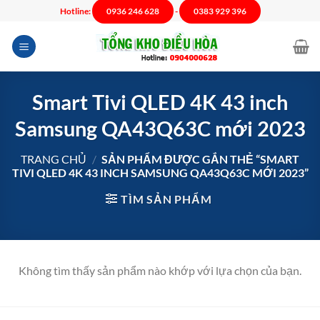
Chuyển
Hotline:
0936 246 628
-
0383 929 396
đến
nội
dung
Smart Tivi QLED 4K 43 inch
Samsung QA43Q63C mới 2023
TRANG CHỦ
/
SẢN PHẨM ĐƯỢC GẮN THẺ “SMART
TIVI QLED 4K 43 INCH SAMSUNG QA43Q63C MỚI 2023”
TÌM SẢN PHẨM
Không tìm thấy sản phẩm nào khớp với lựa chọn của bạn.