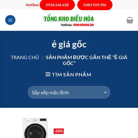
Chuyển
Hotline:
0936 246 628
-
0383 929 396
đến
nội
dung
ẻ giá gốc
TRANG CHỦ
/
SẢN PHẨM ĐƯỢC GẮN THẺ “Ẻ GIÁ
GỐC”
TÌM SẢN PHẨM
-34%