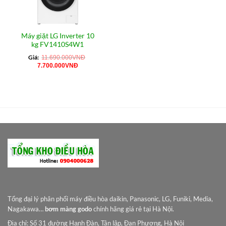
Máy giặt LG Inverter 10
kg FV1410S4W1
Giá:
11.690.000
VNĐ
Giá
Giá
7.700.000
VNĐ
gốc
hiện
là:
tại
11.690.000VNĐ.
là:
7.700.000VNĐ.
Tổng đại lý phân phối máy điều hòa daikin, Panasonic, LG, Funiki, Media,
Nagakawa…
bơm màng godo
chính hãng giá rẻ tại Hà Nội.
Địa chỉ: Số 31 đường Hạnh Đàn, Tân lập, Đan Phượng, Hà Nội