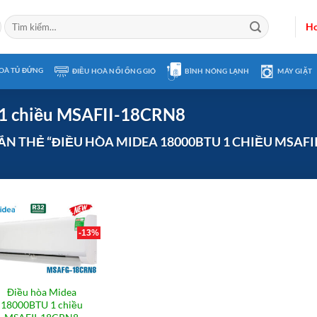
Tìm
Ho
kiếm:
OÀ TỦ ĐỨNG
ĐIỀU HOÀ NỐI ỐNG GIÓ
BÌNH NÓNG LẠNH
MÁY GIẶT
1 chiều MSAFII-18CRN8
 THẺ “ĐIỀU HÒA MIDEA 18000BTU 1 CHIỀU MSAFII
-13%
Điều hòa Midea
18000BTU 1 chiều