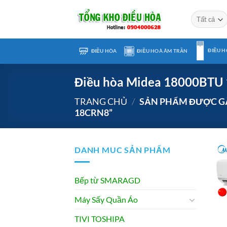
Chuyển
đến
nội
dung
ĐIỀU H
ĐIỀU HÒA
ĐIỀU HOÀ ÂM TRẦN
Điều hòa Midea 18000BTU 
TRANG CHỦ
/
SẢN PHẨM ĐƯỢC GẮN
18CRN8”
DANH MUC SẢN PHẨM
Bếp từ SMARAGD
Máy Sấy Quần Áo
TIVI TOSHIPA