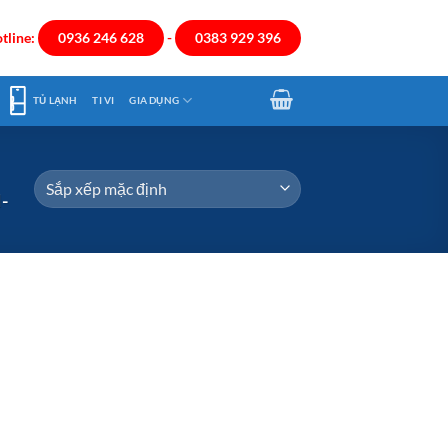
tline:
0936 246 628
-
0383 929 396
TỦ LẠNH
TI VI
GIA DỤNG
-