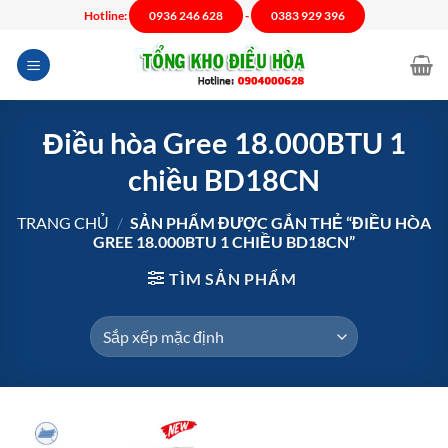
Chuyển
Hotline:
0936 246 628
-
0383 929 396
đến
nội
dung
Điều hòa Gree 18.000BTU 1
chiều BD18CN
TRANG CHỦ
/
SẢN PHẨM ĐƯỢC GẮN THẺ “ĐIỀU HÒA
GREE 18.000BTU 1 CHIỀU BD18CN”
TÌM SẢN PHẨM