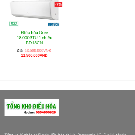
-7%
Điều hòa Gree
18.000BTU 1 chiều
BD18CN
Giá:
13.500.000
VNĐ
Giá
Giá
12.500.000
VNĐ
gốc
hiện
là:
tại
13.500.000VNĐ.
là:
12.500.000VNĐ.