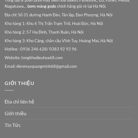
Tổng đại lý phân phối máy điều hòa daikin, Panasonic, LG, Funiki, Media,
Nagakawa…
bơm màng godo
chính hãng giá rẻ tại Hà Nội.
Địa chỉ: Số 31 đường Hạnh Đàn, Tân lập, Đan Phượng, Hà Nội
Kho hàng 1: Khu 6 Thị Trấn Trạm Trôi, Hoài Đức, Hà Nội
Kho hàng 2: 57 Hạ Đình, Thanh Xuân, Hà Nội
Kho hàng 3: Kho Cảng, chân cầu Vĩnh Tuy, Hoàng Mai, Hà Nội
Hotline : 0936 246 628/ 0383 92 93 96
Website: tongkhodieuhoa68.com
Email:
dienmayquangminh68@gmail.com
GIỚI THIỆU
Địa chỉ liên hệ
Giới thiệu
Tin Tức