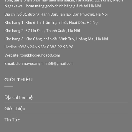
Tổng đại lý phân phối máy điều hòa daikin, Panasonic, LG, Funiki, Media,
Nagakawa…
bơm màng godo
chính hãng giá rẻ tại Hà Nội.
Địa chỉ: Số 31 đường Hạnh Đàn, Tân lập, Đan Phượng, Hà Nội
Kho hàng 1: Khu 6 Thị Trấn Trạm Trôi, Hoài Đức, Hà Nội
Kho hàng 2: 57 Hạ Đình, Thanh Xuân, Hà Nội
Kho hàng 3: Kho Cảng, chân cầu Vĩnh Tuy, Hoàng Mai, Hà Nội
Hotline : 0936 246 628/ 0383 92 93 96
Website: tongkhodieuhoa68.com
Email:
dienmayquangminh68@gmail.com
GIỚI THIỆU
Địa chỉ liên hệ
Giới thiệu
Tin Tức