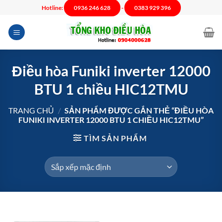
Chuyển
Hotline:
0936 246 628
-
0383 929 396
đến
nội
dung
Điều hòa Funiki inverter 12000
BTU 1 chiều HIC12TMU
TRANG CHỦ
/
SẢN PHẨM ĐƯỢC GẮN THẺ “ĐIỀU HÒA
FUNIKI INVERTER 12000 BTU 1 CHIỀU HIC12TMU”
TÌM SẢN PHẨM