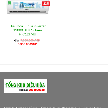
-22%
Điều hòa Funiki inverter
12000 BTU 1 chiều
HIC12TMU
Giá:
7.600.000
VNĐ
Giá
Giá
5.950.000
VNĐ
gốc
hiện
là:
tại
7.600.000VNĐ.
là:
5.950.000VNĐ.