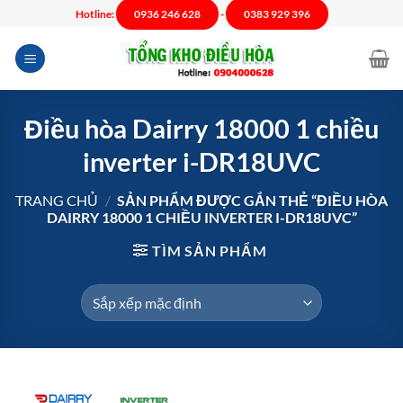
Chuyển
Hotline:
0936 246 628
-
0383 929 396
đến
nội
dung
Điều hòa Dairry 18000 1 chiều
inverter i-DR18UVC
TRANG CHỦ
/
SẢN PHẨM ĐƯỢC GẮN THẺ “ĐIỀU HÒA
DAIRRY 18000 1 CHIỀU INVERTER I-DR18UVC”
TÌM SẢN PHẨM