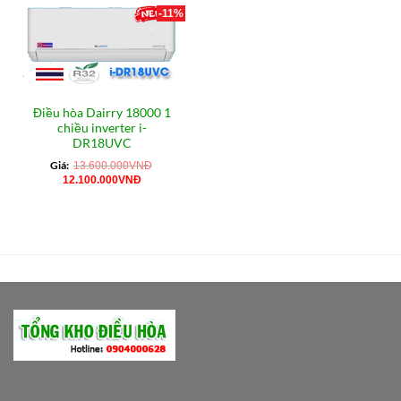
-11%
Điều hòa Dairry 18000 1
chiều inverter i-
DR18UVC
Giá:
13.600.000
VNĐ
Giá
Giá
12.100.000
VNĐ
gốc
hiện
là:
tại
13.600.000VNĐ.
là:
12.100.000VNĐ.